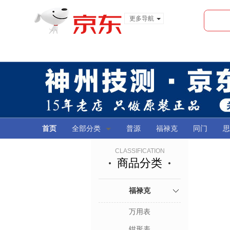
更多导航
服装城
食品
金融
首页
全部分类
普源
福禄克
同门
思
CLASSIFICATION
商品分类
福禄克
万用表
钳形表