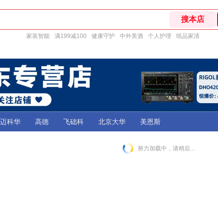
家装智能
满199减100
健康守护
中外美酒
个人护理
纸品家清
迈科华
高德
飞础科
北京大华
美恩斯
努力加载中，请稍后...